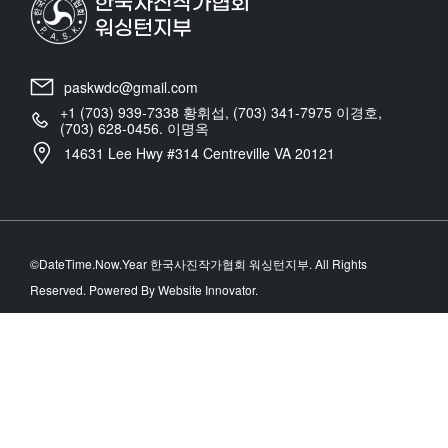
paskwdc@gmail.com
+1 (703) 939-7338 황휘섭, (703) 341-7975 이경호,
(703) 628-0456. 이명옥
14631 Lee Hwy #314 Centreville VA 20121
©DateTime.Now.Year 한국사진작가협회 워싱턴지부. All Rights
Reserved. Powered By Website Innovator.