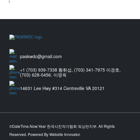
>
paskwdc@gmail.com
+1 (703) 939-7338 황휘섭, (703) 341-7975 이경호,
(703) 628-0456. 이명옥
14631 Lee Hwy #314 Centreville VA 20121
©DateTime.Now.Year 한국사진작가협회 워싱턴지부. All Rights
Reserved. Powered By Website Innovator.