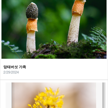
망태버섯 가족
2/29/2024