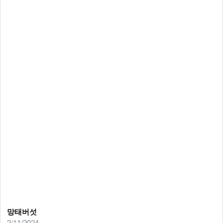
망태버섯
2/11/2024