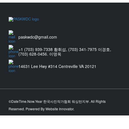
paskwdc@gmail.com
+1 (703) 939-7338 황휘섭, (703) 341-7975 이경호,
(703) 628-0456. 이명옥
14631 Lee Hwy #314 Centreville VA 20121
©DateTime.Now.Year 한국사진작가협회 워싱턴지부. All Rights
Reserved. Powered By Website Innovator.