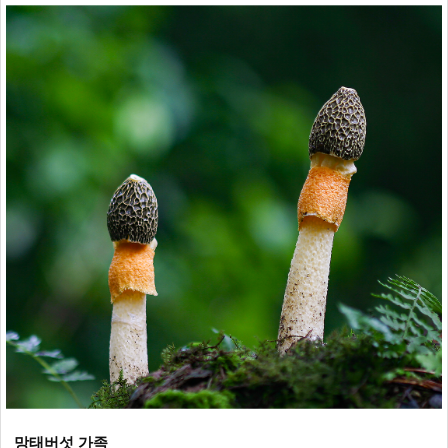
망태버섯 가족