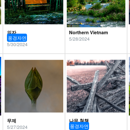
의자
Northern Vietnam
풍경자연
5/28/2024
5/30/2024
무제
나무 철책
풍경자연
5/27/2024