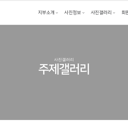
지부소개
사진정보
사진갤러리
회
지부장 인사말
사진전시회
주제갤러리
정관/규정
촬영지 소개
인물갤러리
연혁
연작갤러리
사진갤러리
간사회 현황
포토에세이
주제갤러리
지부 약도
지상갤러리