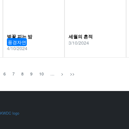
벚꽃 피는 밤
세월의 흔적
풍경자연
3/10/2024
4/10/2024
6
7
8
9
10
…
>
>>