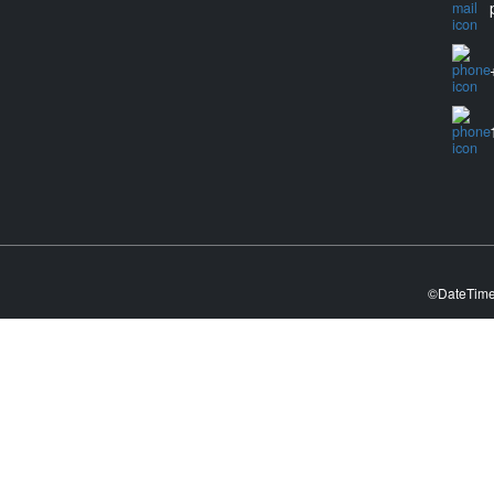
©DateTim