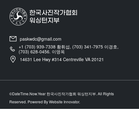
paskwdc@gmail.com
+1 (703) 939-7338 황휘섭, (703) 341-7975 이경호,
(703) 628-0456. 이명옥
14631 Lee Hwy #314 Centreville VA 20121
©DateTime.Now.Year 한국사진작가협회 워싱턴지부. All Rights
Reserved. Powered By Website Innovator.