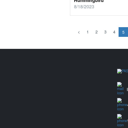
Hummingbird
8/18/2023
<
1
2
3
4
5