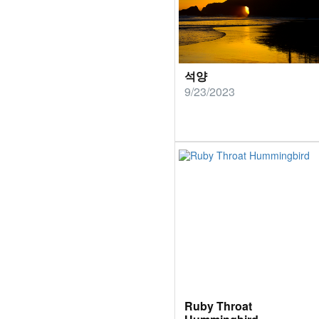
석양
9/23/2023
Ruby Throat