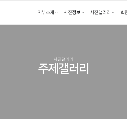
지부소개
사진정보
사진갤러리
회
지부장 인사말
사진전시회
주제갤러리
정관/규정
촬영지 소개
인물갤러리
연혁
연작갤러리
사진갤러리
간사회 현황
포토에세이
주제갤러리
지부 약도
지상갤러리