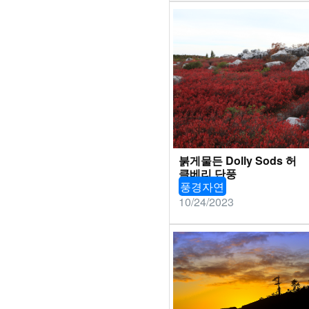
붉게물든 Dolly Sods 허
클베리 단풍
풍경자연
10/24/2023