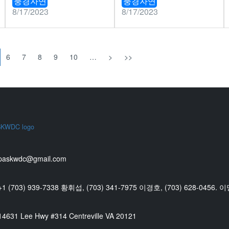
풍경자연
풍경자연
8/17/2023
8/17/2023
6
7
8
9
10
…
>
>>
paskwdc@gmail.com
+1 (703) 939-7338 황휘섭, (703) 341-7975 이경호, (703) 628-0456. 
14631 Lee Hwy #314 Centreville VA 20121